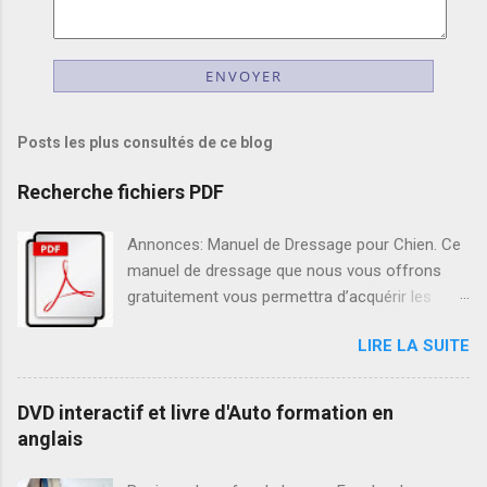
Posts les plus consultés de ce blog
Recherche fichiers PDF
Annonces: Manuel de Dressage pour Chien. Ce
manuel de dressage que nous vous offrons
gratuitement vous permettra d’acquérir les
conseils d’ordre général pour dresser
LIRE LA SUITE
efficacement votre chien. Ensuite, vous pourrez
amener votre chien à obéir aux ordres de bases
tel que L’ordre « Assis », L’ordre « Au pied »,
DVD interactif et livre d'Auto formation en
L’ordre « Reste», tout en éliminant les
anglais
comportements indésirables tels que : Sauter,
Creuser, Poursuivre, Aboiements intempestifs.