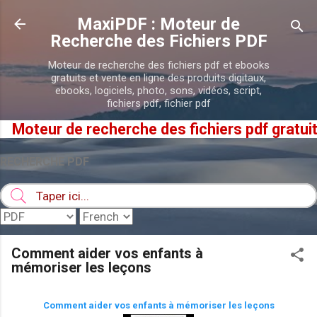
Accéder au contenu principal
MaxiPDF : Moteur de
Recherche des Fichiers PDF
Moteur de recherche des fichiers pdf et ebooks
gratuits et vente en ligne des produits digitaux,
ebooks, logiciels, photo, sons, vidéos, script,
fichiers pdf, fichier pdf
Moteur de recherche des fichiers pdf gratuits .
RECHERCHE PDF
Comment aider vos enfants à
mémoriser les leçons
Comment aider vos enfants à mémoriser les leçons