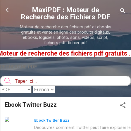
Accéder au contenu principal
MaxiPDF : Moteur de
Recherche des Fichiers PDF
Moteur de recherche des fichiers pdf et ebooks
gratuits et vente en ligne des produits digitaux,
ebooks, logiciels, photo, sons, vidéos, script,
fichiers pdf, fichier pdf
eur de recherche des fichiers pdf gratuits .
RECHERCHE PDF
Ebook Twitter Buzz
Ebook Twitter Buzz
Découvrez comment Twitter peut faire exploser le 