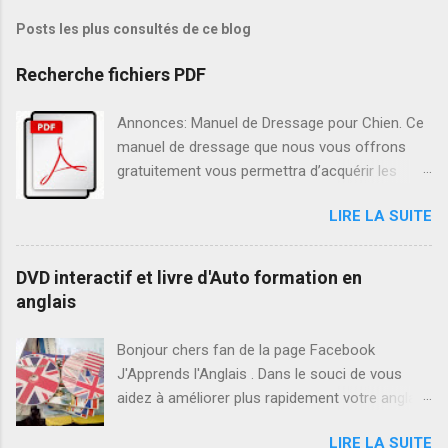
Posts les plus consultés de ce blog
Recherche fichiers PDF
Annonces: Manuel de Dressage pour Chien. Ce
manuel de dressage que nous vous offrons
gratuitement vous permettra d’acquérir les
conseils d’ordre général pour dresser
LIRE LA SUITE
efficacement votre chien. Ensuite, vous pourrez
amener votre chien à obéir aux ordres de bases
tel que L’ordre « Assis », L’ordre « Au pied »,
DVD interactif et livre d'Auto formation en
L’ordre « Reste», tout en éliminant les
anglais
comportements indésirables tels que : Sauter,
Creuser, Poursuivre, Aboiements intempestifs.
Bonjour chers fan de la page Facebook
Comment Avoir une Excellente mémoire Au fil
J'Apprends l'Anglais . Dans le souci de vous
de ce livre nous allons vous montrer la marche
aidez à améliorer plus rapidement votre anglais,
à suivre pour vous aider à améliorer votre
nous vous proposons notre Pack de formation
mémoire. En fait, en peu de temps et avec
LIRE LA SUITE
en anglais. Ce pack est composé d'un DVD