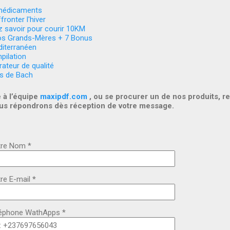
 médicaments
fronter l'hiver
 savoir pour courir 10KM
os Grands-Mères + 7 Bonus
iterranéen
pilation
ateur de qualité
rs de Bach
 à l’équipe
maxipdf.com
, ou se procurer un de nos produits, re
ous répondrons dès réception de votre message.
re Nom *
re E-mail
*
éphone WathApps *