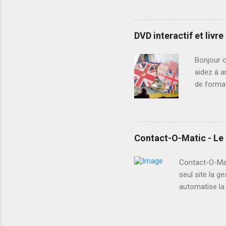
tout en é
Poursuiv
fil de ce
DVD interactif et livr
améliorer
d’entraîn
Bonjour c
capacité 
aidez à a
impossibl
de format
en anglai
Vous avez
souhaitez 
"EL" est 
Contact-O-Matic - Le 
langue an
vocabulai
Contact-O-Mat
Des audio
seul site la g
permet mê
automatise la 