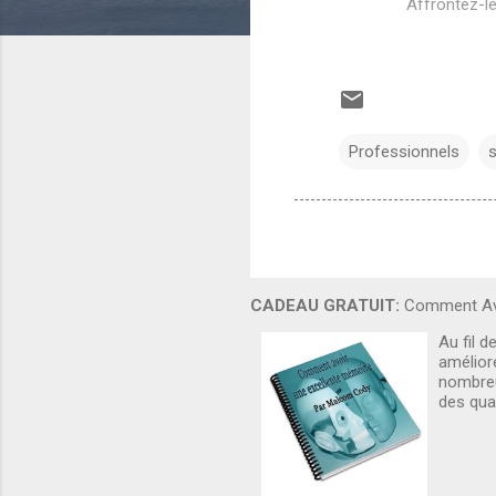
Affrontez-le
Professionnels
s
CADEAU GRATUIT:
Comment Avo
Au fil d
amélior
nombreu
des qua