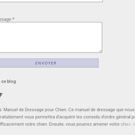
ssage
*
 ce blog
F
: Manuel de Dressage pour Chien. Ce manuel de dressage que nous
ratuitement vous permettra d’acquérir les conseils d’ordre général p
fficacement votre chien. Ensuite, vous pourrez amener votre chien à
s de bases tel que L’ordre « Assis », L’ordre « Au pied », L’ordre « Re