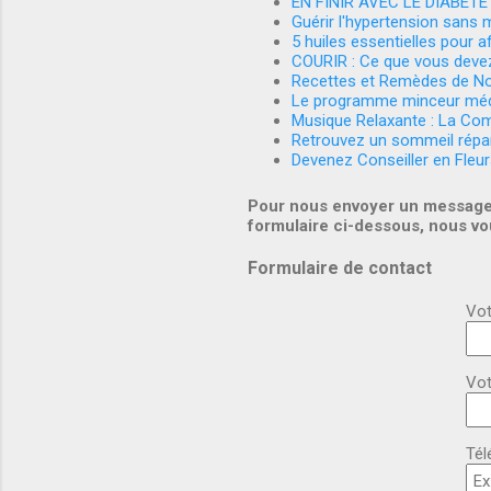
EN FINIR AVEC LE DIABETE
Guérir l'hypertension sans
5 huiles essentielles pour af
COURIR : Ce que vous devez
Recettes et Remèdes de N
Le programme minceur méd
Musique Relaxante : La Com
Retrouvez un sommeil répar
Devenez Conseiller en Fleu
Pour nous envoyer un message
formulaire ci-dessous, nous v
Formulaire de contact
Vot
Vot
Tél