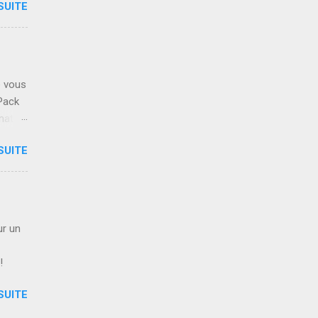
SUITE
e Au
r la
e vous
ent
Pack
mation
ue si:
SUITE
us
EL" .
de la
déos ,
ur un
ous
 !
SUITE