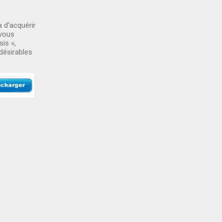
 d’acquérir
 vous
is »,
désirables