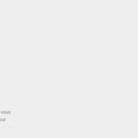
 vous
our
 obéir
ste»,