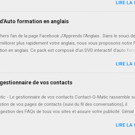
LIRE LA 
liminant les comportements indésirables tels que : Sauter, Creuser,
re, Aboiements intempestifs. Comment Avoir une Excellente mémoir
 livre nous allons vous montrer la marche à suivre pour vous aider à
e d'Auto formation en anglais
 votre mémoire. En fait, en peu de temps et avec beaucoup
ement, de nombreuses personnes peuvent devenir capables d’acquéri
hers fan de la page Facebook J'Apprends l'Anglais . Dans le souci d
de mémoriser des quantités de données et d’informations qui sembl
méliorer plus rapidement votre anglais, nous vous proposons notre 
es.
ion en anglais. Ce pack est composé d'un DVD interactif d'auto for
s et d'un Livre d'apprentissage rapide de la langue anglaise. Sachez q
LIRE LA 
 des difficultés en anglais! Votre niveau d'anglais est médiocre! Vo
l'améliorer tout seul! Alors ne vous inquiétez plus, la solution c'est "
un support multimédia et interactif très efficace pour l'apprentissage 
gestionnaire de vos contacts
glaise, vous y trouvez dans le DVD les cours sur La grammaire , Le
re , L’orthographe , Le dialogue , La dictée , La prononciation , Des vi
ic - Le gestionnaire de vos contacts Contact-O-Matic rassemble s
 , Des exercices et leur corrigés pour vous évaluer. Ce n'est tout il v
estion de vos pages de contacts (suivi du fil des conversations), il
me d' enregistrer votre propre prononciation . ...
gestion des FAQs de tous vos sites et assure votre publicité. Génial
LIRE LA 