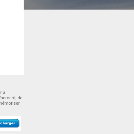
r à
aînement, de
 mémoriser