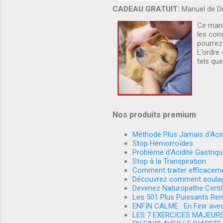
CADEAU GRATUIT:
Manuel de Dr
Ce manu
les cons
pourrez
L’ordre 
tels que
Nos produits premium
Méthode Plus Jamais d'Ac
Stop Hémorroïdes
Problème d'Acidité Gastriqu
Stop à la Transpiration
Comment traiter efficaceme
Découvrez comment soulage
Devenez Naturopathe Certif
Les 501 Plus Puissants Re
ENFIN CALME : En Finir avec
LES 7 EXERCICES MAJEUR