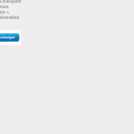
 d’acquérir
 vous
is »,
désirables