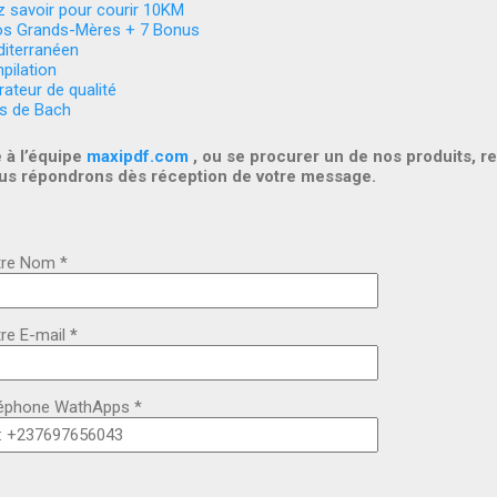
 savoir pour courir 10KM
os Grands-Mères + 7 Bonus
iterranéen
pilation
ateur de qualité
rs de Bach
 à l’équipe
maxipdf.com
, ou se procurer un de nos produits, re
ous répondrons dès réception de votre message.
re Nom *
re E-mail
*
éphone WathApps *