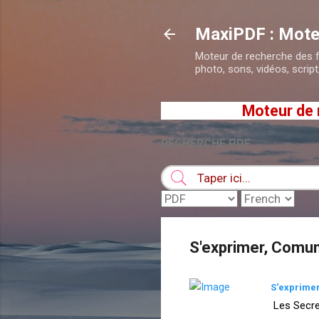
MaxiPDF : Mote
Moteur de recherche des fic
photo, sons, vidéos, script,
Moteur de recherc
RECHERCHE PDF
S'exprimer, Comun
S'exprime
Les Secre