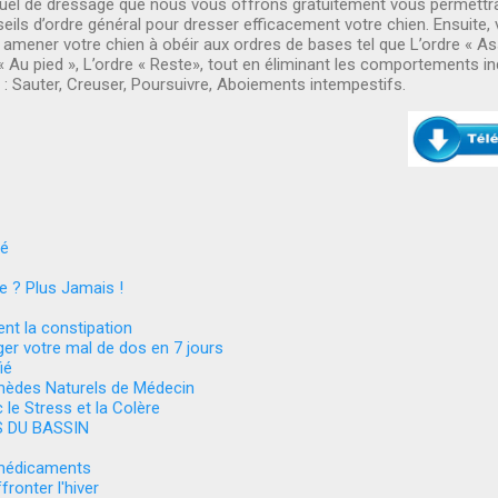
el de dressage que nous vous offrons gratuitement vous permettra
eils d’ordre général pour dresser efficacement votre chien. Ensuite,
 amener votre chien à obéir aux ordres de bases tel que L’ordre « Ass
« Au pied », L’ordre « Reste», tout en éliminant les comportements in
 : Sauter, Creuser, Poursuivre, Aboiements intempestifs.
né
e ? Plus Jamais !
nt la constipation
r votre mal de dos en 7 jours
ié
mèdes Naturels de Médecin
 le Stress et la Colère
S DU BASSIN
 médicaments
fronter l'hiver