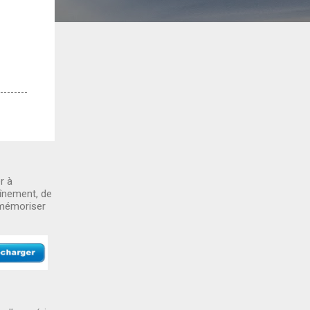
r à
aînement, de
 mémoriser