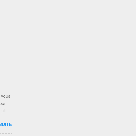
 vous
our
 obéir
ste»,
SUITE
e Au