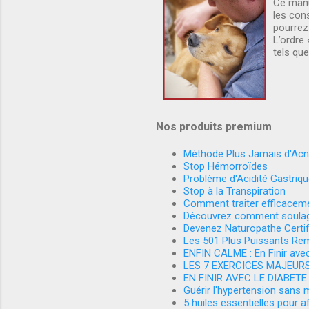
Ce manu
les cons
pourrez
L’ordre 
tels que
Nos produits premium
Méthode Plus Jamais d'Ac
Stop Hémorroïdes
Problème d'Acidité Gastriqu
Stop à la Transpiration
Comment traiter efficaceme
Découvrez comment soulage
Devenez Naturopathe Certif
Les 501 Plus Puissants Re
ENFIN CALME : En Finir avec
LES 7 EXERCICES MAJEUR
EN FINIR AVEC LE DIABETE
Guérir l'hypertension sans
5 huiles essentielles pour af