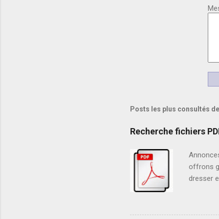
Me
Posts les plus consultés de
Recherche fichiers PD
Annonces
offrons g
dresser e
aux ordre
tout en é
Poursuiv