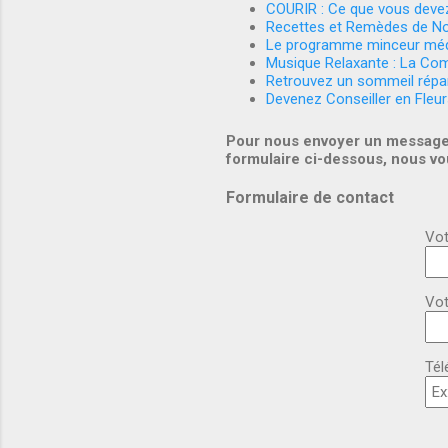
COURIR : Ce que vous devez
Recettes et Remèdes de N
Le programme minceur méd
Musique Relaxante : La Com
Retrouvez un sommeil répar
Devenez Conseiller en Fleu
Pour nous envoyer un message
formulaire ci-dessous, nous v
Formulaire de contact
Vot
Vot
Tél