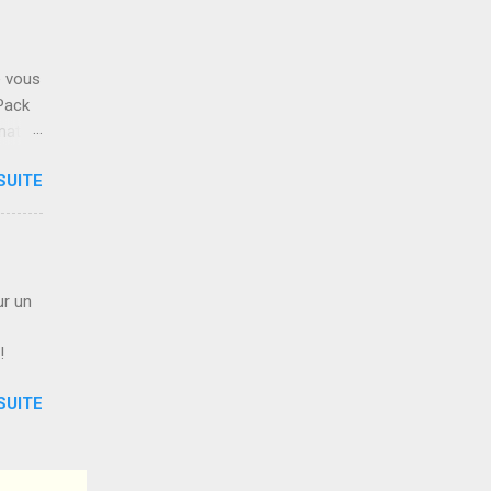
r la
e vous
ent
Pack
mation
ue si:
SUITE
us
EL" .
de la
déos ,
ur un
ous
 !
SUITE