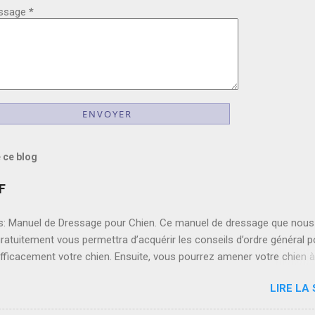
ssage
*
 ce blog
F
: Manuel de Dressage pour Chien. Ce manuel de dressage que nous
ratuitement vous permettra d’acquérir les conseils d’ordre général p
fficacement votre chien. Ensuite, vous pourrez amener votre chien à
s de bases tel que L’ordre « Assis », L’ordre « Au pied », L’ordre « Re
LIRE LA 
liminant les comportements indésirables tels que : Sauter, Creuser,
re, Aboiements intempestifs. Comment Avoir une Excellente mémoir