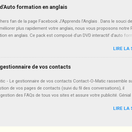
 livre nous allons vous montrer la marche à suivre pour vous aider à
e d'Auto formation en anglais
 votre mémoire. En fait, en peu de temps et avec beaucoup
ement, de nombreuses personnes peuvent devenir capables d’acquéri
hers fan de la page Facebook J'Apprends l'Anglais . Dans le souci d
de mémoriser des quantités de données et d’informations qui sembl
méliorer plus rapidement votre anglais, nous vous proposons notre 
es.
ion en anglais. Ce pack est composé d'un DVD interactif d'auto for
s et d'un Livre d'apprentissage rapide de la langue anglaise. Sachez q
LIRE LA 
 des difficultés en anglais! Votre niveau d'anglais est médiocre! Vo
l'améliorer tout seul! Alors ne vous inquiétez plus, la solution c'est "
un support multimédia et interactif très efficace pour l'apprentissage 
gestionnaire de vos contacts
glaise, vous y trouvez dans le DVD les cours sur La grammaire , Le
re , L’orthographe , Le dialogue , La dictée , La prononciation , Des vi
ic - Le gestionnaire de vos contacts Contact-O-Matic rassemble s
 , Des exercices et leur corrigés pour vous évaluer. Ce n'est tout il v
estion de vos pages de contacts (suivi du fil des conversations), il
me d' enregistrer votre propre prononciation . ...
gestion des FAQs de tous vos sites et assure votre publicité. Génial
LIRE LA 