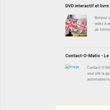
fil de ce
DVD interactif et livr
améliorer
d’entraîn
Bonjour c
capacité 
aidez à a
impossibl
de format
en anglai
Vous avez
souhaitez 
"EL" est 
Contact-O-Matic - Le 
langue an
vocabulai
Contact-O-Mat
Des audio
seul site la g
permet mê
automatise la 