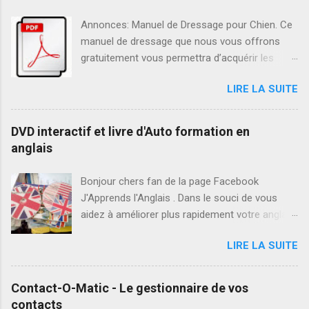
Annonces: Manuel de Dressage pour Chien. Ce
manuel de dressage que nous vous offrons
gratuitement vous permettra d’acquérir les
conseils d’ordre général pour dresser
LIRE LA SUITE
efficacement votre chien. Ensuite, vous pourrez
amener votre chien à obéir aux ordres de bases
tel que L’ordre « Assis », L’ordre « Au pied »,
DVD interactif et livre d'Auto formation en
L’ordre « Reste», tout en éliminant les
anglais
comportements indésirables tels que : Sauter,
Creuser, Poursuivre, Aboiements intempestifs.
Bonjour chers fan de la page Facebook
Comment Avoir une Excellente mémoire Au fil
J'Apprends l'Anglais . Dans le souci de vous
de ce livre nous allons vous montrer la marche
aidez à améliorer plus rapidement votre anglais,
à suivre pour vous aider à améliorer votre
nous vous proposons notre Pack de formation
mémoire. En fait, en peu de temps et avec
LIRE LA SUITE
en anglais. Ce pack est composé d'un DVD
beaucoup d’entraînement, de nombreuses
interactif d'auto formation en anglais et d'un
personnes peuvent devenir capables d’acquérir
Livre d'apprentissage rapide de la langue
Contact-O-Matic - Le gestionnaire de vos
la capacité de mémoriser des quantités de
anglaise. Sachez que si: Vous avez des
contacts
données et d’informations qui semblent