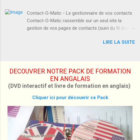
difficultés en anglais! Votre niveau d'anglais est
impossibles.
médiocre! Vous souhaitez l'améliorer tout seul!
Contact-O-Matic - Le gestionnaire de vos contacts
Alors ne vous inquiétez plus, la solution c'est
Contact-O-Matic rassemble sur un seul site la
"EL" . "EL" est un support multimédia et
gestion de vos pages de contacts (suivi du fil des
interactif très efficace pour l'apprentissage de
conversations), il automatise la gestion des FAQs
la langue anglaise, vous y trouvez dans le DVD
LIRE LA SUITE
de tous vos sites et assure votre publicité. Génial !
les cours sur La grammaire , Le vocabulaire ,
L’orthographe , Le dialogue , La dictée , La
prononciation , Des vidéos , Des audio , Des
exercices et leur corrigés pour vous évaluer. Ce
DECOUVRER NOTRE PACK DE FORMATION
n'est tout il vous permet même d' enregistrer
EN ANGALAIS
votre propre prononciation . ...
(DVD interactif et livre de formation en anglais)
Cliquer ici pour découvrir ce Pack